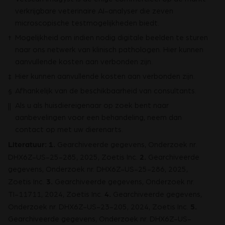
*
verkrijgbare veterinaire AI-analyser die zeven
microscopische testmogelijkheden biedt.
Mogelijkheid om indien nodig digitale beelden te sturen
†
naar ons netwerk van klinisch pathologen. Hier kunnen
aanvullende kosten aan verbonden zijn.
Hier kunnen aanvullende kosten aan verbonden zijn.
‡
Afhankelijk van de beschikbaarheid van consultants.
§
Als u als huisdiereigenaar op zoek bent naar
||
aanbevelingen voor een behandeling, neem dan
contact op met uw dierenarts.
Literatuur:
1.
Gearchiveerde gegevens, Onderzoek nr.
2.
DHX6Z-US-25-285, 2025, Zoetis Inc.
Gearchiveerde
gegevens, Onderzoek nr. DHX6Z-US-25-286, 2025,
3.
Zoetis Inc.
Gearchiveerde gegevens, Onderzoek nr.
4.
TI-11711, 2024, Zoetis Inc.
Gearchiveerde gegevens,
5.
Onderzoek nr. DHX6Z-US-23-205, 2024, Zoetis Inc.
Gearchiveerde gegevens, Onderzoek nr. DHX6Z-US-