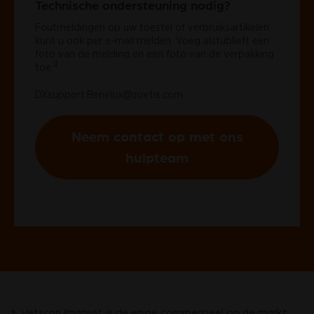
Technische ondersteuning nodig?
Foutmeldingen op uw toestel of verbruiksartikelen
kunt u ook per e-mail melden. Voeg alstublieft een
foto van de melding en een foto van de verpakking
||
toe.
DXsupport.Benelux@zoetis.com
Neem contact op met ons
hulpteam
Vetscan Imagyst is de enige commercieel op de markt