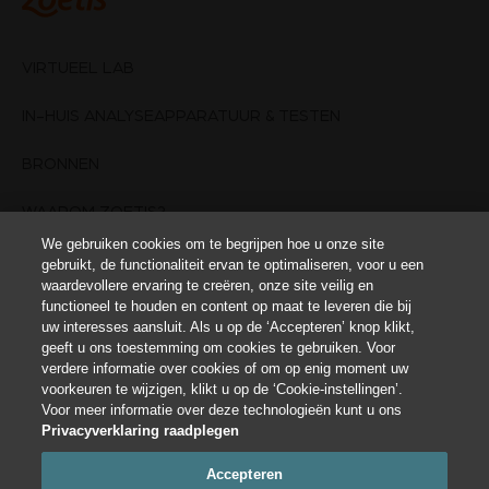
VIRTUEEL LAB
IN-HUIS ANALYSEAPPARATUUR & TESTEN
BRONNEN
WAAROM ZOETIS?
We gebruiken cookies om te begrijpen hoe u onze site
NEEM CONTACT OP
gebruikt, de functionaliteit ervan te optimaliseren, voor u een
waardevollere ervaring te creëren, onze site veilig en
functioneel te houden en content op maat te leveren die bij
GEBRUIKSVOORWAARDEN
uw interesses aansluit. Als u op de ‘Accepteren’ knop klikt,
geeft u ons toestemming om cookies te gebruiken. Voor
Cookie-instellingen
verdere informatie over cookies of om op enig moment uw
voorkeuren te wijzigen, klikt u op de ‘Cookie-instellingen’.
Voor meer informatie over deze technologieën kunt u ons
Deze website is bedoeld voor diergeneeskundige professionals. Deze
diergeneeskundige informatie is alleen voor onderwijskundige doeleinden en
Privacyverklaring raadplegen
niet bedoeld als vervanging van het gesprek met een diergeneeskundige
professional. Alle beslissingen over de diergeneeskundige zorg voor een patiënt
Accepteren
moeten worden genomen in samenwerking met een diergeneeskundige