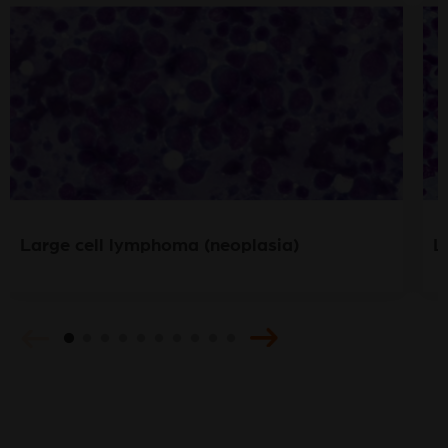
Large cell lymphoma (neoplasia)
L