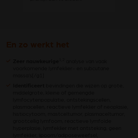
En zo werkt het
Zeer nauwkeurige
1,2
analyse van vaak
voorkomende lymfeklier- en subcutane
massa’s[/g1]
Identificeert
bevindingen die wijzen op grote,
middelgrote, kleine of gemengde
lymfocytenpopulatie, ontstekingscellen,
plasmacellen, reactieve lymfeklier of neoplasie,
histiocytoom, mastceltumor, plasmaceltumor,
grootcellig lymfoom, reactieve lymfoïde
hyperplasie, lymfeklier met ontsteking, geen
lymfeklier, lipoom/adiposeweefsel,