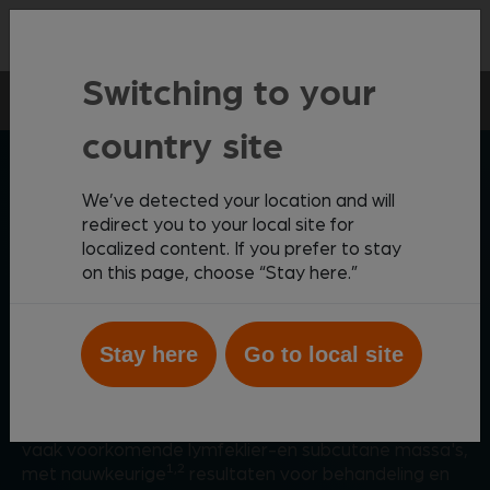
Contact
Switching to your
In-huis Diagnostiek
Vetscan Imagyst
AI Masses
country site
ZOETIS DIAGNOSTICS
We’ve detected your location and will
redirect you to your local site for
localized content. If you prefer to stay
on this page, choose “Stay here.”
Cytologische analyse in uw
praktijk
Stay here
Go to local site
Geef huisdiereigenaren de antwoorden die ze nodig
hebben met een snelle, AI-gedreven analyse van
vaak voorkomende lymfeklier-en subcutane massa's,
1,2
met nauwkeurige
resultaten voor behandeling en