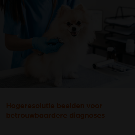
Hogeresolutie beelden voor
betrouwbaardere diagnoses