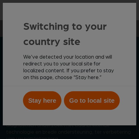
Contact
Switching to your
In-huis diagnostiek
Hematologie
country site
ZOETIS DIAGNOSTICS
We’ve detected your location and will
redirect you to your local site for
localized content. If you prefer to stay
on this page, choose “Stay here.”
Uitgebreid, geïntegreerd
hematologisch onderzoek
Stay here
Go to local site
Het hematologie-assortiment van Zoetis
combineert de kracht van kwalitatief en kwantitatief
diagnostisch onderzoek met baanbrekende
technologie en brede ondersteuning, ter verbetering
van uw patiëntenzorg.