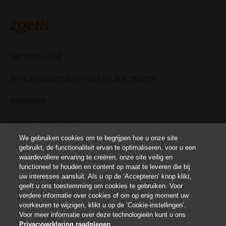
VIRTUEEL LAB
IN-HUIS ANALYSEAPPARATUUR & TESTEN
BRONNEN
WAAROM ZOETIS?
We gebruiken cookies om te begrijpen hoe u onze site
NEEM CONTACT OP
gebruikt, de functionaliteit ervan te optimaliseren, voor u een
waardevollere ervaring te creëren, onze site veilig en
functioneel te houden en content op maat te leveren die bij
GEBRUIKSVOORWAARDEN
uw interesses aansluit. Als u op de ‘Accepteren’ knop klikt,
geeft u ons toestemming om cookies te gebruiken. Voor
Cookie-instellingen
verdere informatie over cookies of om op enig moment uw
voorkeuren te wijzigen, klikt u op de ‘Cookie-instellingen’.
Voor meer informatie over deze technologieën kunt u ons
Deze website is bedoeld voor diergeneeskundige professionals. Deze
diergeneeskundige informatie is alleen voor onderwijskundige doeleinden en
Privacyverklaring raadplegen