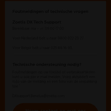
Foutmeldingen of technische vragen
Zoetis DX Tech Support
Bereikbaar ma – vr: 09:00-17:00
Voor Nederland belt u naar
0800 022 23 27
Voor België belt u naar
025 88 16 93
Technische ondersteuning nodig?
Foutmeldingen op uw toestel of verbruiksartikelen
kunt u ook per e-mail melden. Voeg alstublieft een
foto van de melding en een foto van de verpakking
†
toe.
DXsupport.Benelux@zoetis.com
Neem contact op met ons