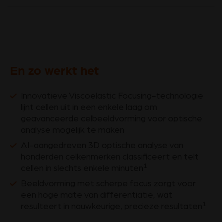
En zo werkt het
Innovatieve Viscoelastic Focusing-technologie
lijnt cellen uit in een enkele laag om
geavanceerde celbeeldvorming voor optische
analyse mogelijk te maken
AI-aangedreven 3D optische analyse van
honderden celkenmerken classificeert en telt
1
cellen in slechts enkele minuten
Beeldvorming met scherpe focus zorgt voor
een hoge mate van differentiatie, wat
1
resulteert in nauwkeurige, precieze resultaten