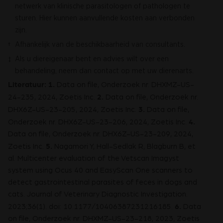
netwerk van klinische parasitologen of pathologen te
sturen. Hier kunnen aanvullende kosten aan verbonden
zijn.
Afhankelijk van de beschikbaarheid van consultants.
†
Als u diereigenaar bent en advies wilt over een
‡
behandeling, neem dan contact op met uw dierenarts.
Literatuur:
1.
Data on file, Onderzoek nr. DHXMZ-US-
2.
24-235, 2024, Zoetis Inc.
Data on file, Onderzoek nr.
3.
DHX6Z-US-23-205, 2024, Zoetis Inc.
Data on file,
4.
Onderzoek nr. DHX6Z-US-23-206, 2024, Zoetis Inc.
Data on file, Onderzoek nr. DHX6Z-US-23-209, 2024,
5.
Zoetis Inc.
Nagamori Y, Hall-Sedlak R, Blagburn B, et
al. Multicenter evaluation of the Vetscan Imagyst
system using Ocus 40 and EasyScan One scanners to
detect gastrointestinal parasites of feces in dogs and
cats. Journal of Veterinary Diagnostic Investigation.
6.
2023;36(1). doi: 10.1177/10406387231216185.
Data
on file, Onderzoek nr. DHXMZ-US-23-218, 2023, Zoetis