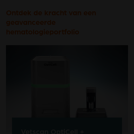
Ontdek de kracht van een
geavanceerde
hematologieportfolio
Vetscan OptiCell +