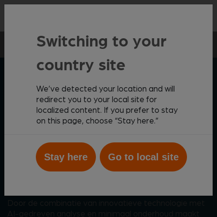
Contact
Switching to your
In-huis diagnostiek
Hematologie
Vetscan OptiCell
country site
ZOETIS DIAGNOSTICS
We’ve detected your location and will
redirect you to your local site for
localized content. If you prefer to stay
De toekomst van
on this page, choose “Stay here.”
Hematologie in de praktijk
Stay here
Go to local site
is hier
Door de combinatie van innovatieve technologie met
AI-gedreven analyse en minimaal onderhoud maakt