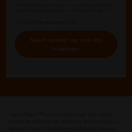
Ons hulpteam staat klaar om productgerelateerde
‡
vragen te beantwoorden en om advies te geven.
DXsupport.Benelux@zoetis.com
Neem contact op met ons
hulpteam
Add-on Expert Reviews zijn beschikbaar voor Vetscan
*
Imagyst-gevallen wanneer dit klinisch gerechtvaardigd is.
Optie om indien nodig digitale objectglaasjes naar ons