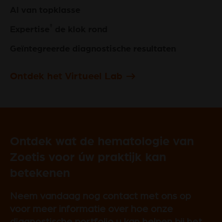
AI van topklasse
†
Expertise
de klok rond
Geïntegreerde diagnostische resultaten
Ontdek het Virtueel Lab
Ontdek wat de hematologie van
Zoetis voor úw praktijk kan
betekenen
Neem vandaag nog contact met ons op
voor meer informatie over hoe onze
diagnostische portfolio u kan helpen bij het