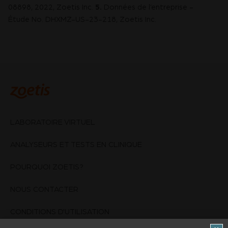
5.
08898, 2022, Zoetis Inc.
Données de l’entreprise -
Étude No. DHXMZ-US-23-218, Zoetis Inc.
LABORATOIRE VIRTUEL
ANALYSEURS ET TESTS EN CLINIQUE
POURQUOI ZOETIS?
NOUS CONTACTER
CONDITIONS D'UTILISATION