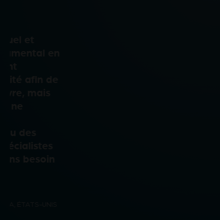
“Les conseils que j’ai reçus de l
consultant ont été très utiles. Ils
renforcé mes propres décisions c
mais j’ai également appris des n
choses et je me suis sentie bea
plus confiante dans mes
recommandations au client. J’uti
certainement à nouveau ce préc
service.”
Dre Suzanne Jenkin
VÉTÉRINAIRE À ANIMATES VETCARE, PALMERST
NOUVELLE-ZÉLANDE