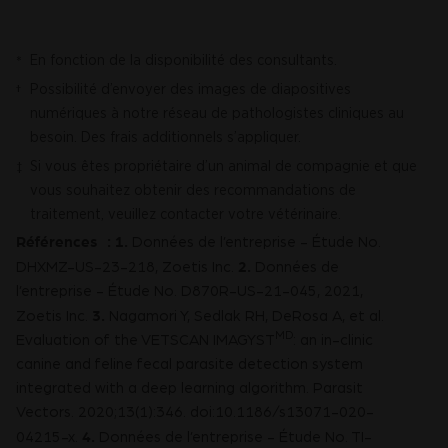
En fonction de la disponibilité des consultants.
*
Possibilité d’envoyer des images de diapositives
†
numériques à notre réseau de pathologistes cliniques au
besoin. Des frais additionnels s’appliquer.
Si vous êtes propriétaire d’un animal de compagnie et que
‡
vous souhaitez obtenir des recommandations de
traitement, veuillez contacter votre vétérinaire.
Références : 1.
Données de l’entreprise - Étude No.
2.
DHXMZ-US-23-218, Zoetis Inc.
Données de
l’entreprise - Étude No. D870R-US-21-045, 2021,
3.
Zoetis Inc.
Nagamori Y, Sedlak RH, DeRosa A, et al.
MD
Evaluation of the VETSCAN IMAGYST
: an in-clinic
canine and feline fecal parasite detection system
integrated with a deep learning algorithm. Parasit
Vectors. 2020;13(1):346. doi:10.1186/s13071-020-
4.
04215-x.
Données de l’entreprise - Étude No. TI-