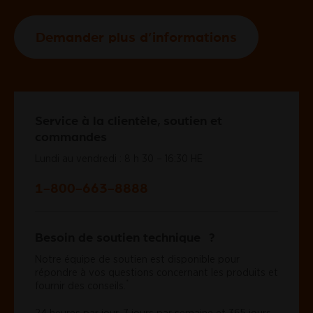
Demander plus d’informations
Service à la clientèle, soutien et
commandes
Lundi au vendredi : 8 h 30 – 16:30 HE
1-800-663-8888
Besoin de soutien technique ?
Notre équipe de soutien est disponible pour
répondre à vos questions concernant les produits et
*
fournir des
conseils.
24 heures par jour, 7 jours par semaine et 365 jours