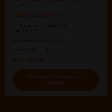
par an
1-888-746-2395 (En/Fr)
Soutien aux produits AlphaTrak pour les
propriétaires d'animaux
Lundi au jeudi: 9 h 00 - 17 h 00 HE
Vendredi: 9 h 00 - 13 h 00 HE
1-800-461-0917
Contacter le service de
soutien