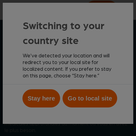
Nous
Contacter
Switching to your
SOLUTIONS DIAGNOSTIQUES ZOETIS
country site
We’ve detected your location and will
Améliorer les soins aux
redirect you to your local site for
patients grâce à une
localized content. If you prefer to stay
on this page, choose “Stay here.”
véritable innovation
Zoetis Diagnostics vous permet d’obtenir les meilleurs
Stay here
Go to local site
résultats possibles pour vos patients grâce à une
gamme complète de diagnostics et à la pointe de la
technologie, qui vous fournit des perspectives
médicales approfondies au moment où vous en avez
le plus besoin.