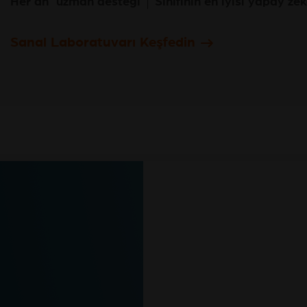
Her an
uzman desteği
Sınıfının en iyisi yapay ze
Sanal Laboratuvarı Keşfedin