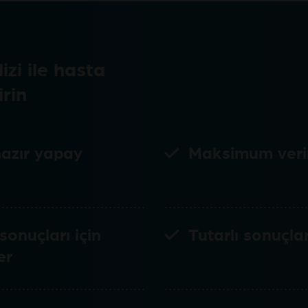
zi ile hasta
irin
hazır yapay
Maksimum verimli
sonuçları için
Tutarlı sonuçlar
er