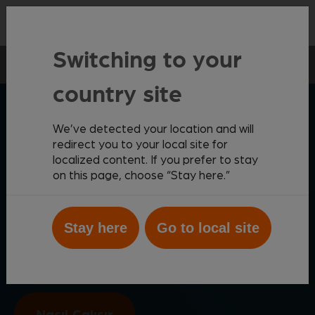
İleti̇şİm
Switching to your
Klinik içi analiz
Portatif cihazlar
i-STAT Alinity v
country site
ZOETIS DİAGNOSTİK
We’ve detected your location and will
redirect you to your local site for
localized content. If you prefer to stay
on this page, choose “Stay here.”
Her yerde kapsamlı tanı
®
İster dışarda ister muayene odasında olun, i-STAT
Stay here
Go to local site
Alinity v portatif analiz cihazı, dakikalar içinde kaliteli
sonuçlar için asit-baz, kan gazı, elektrolit, biyokimya
ve hematoloji testlerine olanak tanır.
Nasıl Çalışır