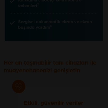
1
önlemleri
Sezgisel dokunmatik ekran ve ekran
1
başında yardım
Her an taşınabilir tanı cihazları ile
muayenehanenizi genişletin
Etkili, güvenilir veriler