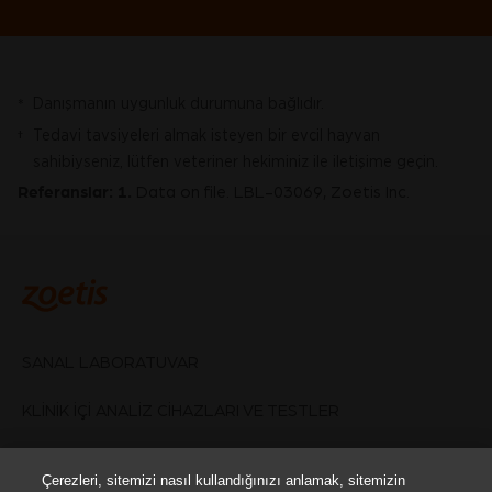
Danışmanın uygunluk durumuna bağlıdır.
*
Tedavi tavsiyeleri almak isteyen bir evcil hayvan
†
sahibiyseniz, lütfen veteriner hekiminiz ile iletişime geçin.
Referanslar:
1.
Data on file. LBL-03069, Zoetis Inc.
SANAL LABORATUVAR
KLİNİK İÇİ ANALİZ CİHAZLARI VE TESTLER
NEDEN ZOETIS?
Çerezleri, sitemizi nasıl kullandığınızı anlamak, sitemizin