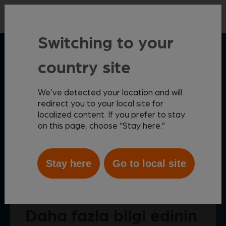
İleti̇şİm
Switching to your
Zoetis ile İletişime
country site
Geçin
We’ve detected your location and will
redirect you to your local site for
localized content. If you prefer to stay
Zoetis Diagnostik ile
kliniğinizde yaratabileceği farkı
on this page, choose “Stay here.”
keşfedin.
Diagnostik portföyümüzün teşhisinizi
geliştirebilmek için nasıl yardımcı olabileceği
hakkında bilgi almak için bugün bizimle iletişime geçin.
Stay here
Go to local site
Daha fazla bilgi edinin