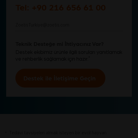
Tel: +90 216 656 61 00
ZoetisTurkiye@zoetis.com
Teknik Desteğe mi İhtiyacınız Var?
Destek ekibimiz ürünle ilgili soruları yanıtlamak
*
ve rehberlik sağlamak için
hazır.
Destek ile İletişime Geçin
Tedavi tavsiyeleri almak isteyen bir evcil hayvan
*