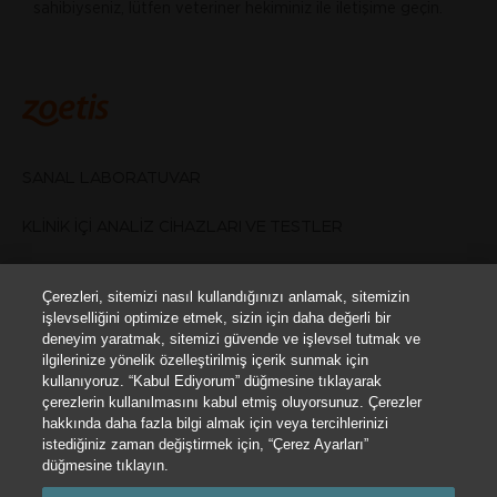
sahibiyseniz, lütfen veteriner hekiminiz ile iletişime geçin.
SANAL LABORATUVAR
KLİNİK İÇİ ANALİZ CİHAZLARI VE TESTLER
NEDEN ZOETIS?
Çerezleri, sitemizi nasıl kullandığınızı anlamak, sitemizin
işlevselliğini optimize etmek, sizin için daha değerli bir
BİZİMLE İLETİŞİME GEÇİN
deneyim yaratmak, sitemizi güvende ve işlevsel tutmak ve
ilgilerinize yönelik özelleştirilmiş içerik sunmak için
KULLANIM ŞARTLARI
kullanıyoruz. “Kabul Ediyorum” düğmesine tıklayarak
çerezlerin kullanılmasını kabul etmiş oluyorsunuz. Çerezler
hakkında daha fazla bilgi almak için veya tercihlerinizi
Çerez Ayarları
istediğiniz zaman değiştirmek için, “Çerez Ayarları”
düğmesine tıklayın.
Bu site, Hayvan Sağlığı Uzmanları için hazırlanmıştır. Burada yer alan hayvan