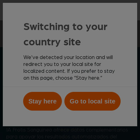
Contacto
Switching to your
Punto de atención
Vetscan Imagyst
country site
Frotis sanguíneo mediante IA
We’ve detected your location and will
ZOETIS DIAGNÓSTICOS
Imagyst
redirect you to your local site for
vetscan
localized content. If you prefer to stay
IA Frotis Sanguíneo
on this page, choose “Stay here.”
Análisis completo de frotis
Stay here
Go to local site
sanguíneo impulsado por IA
Impulsado por inteligencia artificial, Vetscan Imagyst
IA Frotis Sanguíneo ofrece datos complementarios
para apoyar los resultados automatizados del