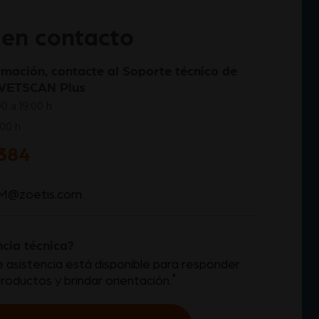
en contacto
mación, contacte al Soporte técnico de
o VETSCAN Plus
00 a 19:00 h
:00 h
384
M@zoetis.com
ncia técnica?
 asistencia está disponible para responder
*
roductos y brindar
orientación.