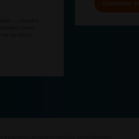
Contactar co
cando – consulte
descubrir cómo
r su clínica.
 tratamiento, póngase en contacto con el veterinario.