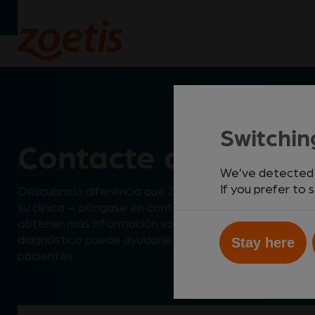
Switchin
Contacte a Zoetis
We’ve detected yo
If you prefer to 
Descubra la diferencia que Zoetis Diagnósticos pued
su
clínica – póngase en contacto con nosotros hoy m
obtener más información sobre cómo nuestro
portaf
diagnóstico puede ayudarle a mejorar la atención a s
Stay here
pacientes.