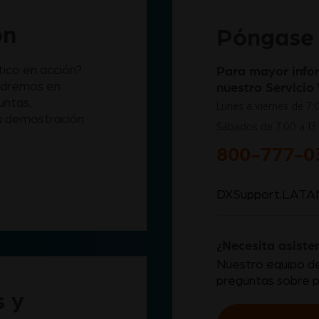
ón
Póngase 
Para mayor infor
tico en acción?
nuestro Servici
ndremos en
untas,
Lunes a viernes de 7:
u demostración
Sábados de 7:00 a 13
800-777-0
DXSupport.LATA
¿Necesita asiste
Nuestro equipo de
preguntas sobre p
 y