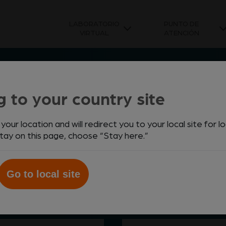
LABORATORIO
PUNTO DE
VIRTUAL
ATENCIÓN
g to your country site
ur location and will redirect you to your local site for l
stay on this page, choose “Stay here.”
e marcar en
ismo para
olio de
us
Go to local site