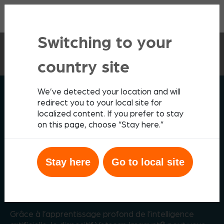
Contact
Switching to your
Les Analyseurs
Vetscan Imagyst
country site
Dermatologie par IA
We’ve detected your location and will
SOLUTIONS DIAGNOSTIQUES ZOETIS
redirect you to your local site for
localized content. If you prefer to stay
on this page, choose “Stay here.”
Des solutions
Stay here
Go to local site
dermatologiques efficaces
dans la clinique
Grâce à l’apprentissage profond de l’intelligence
®