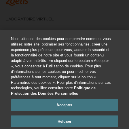
LABORATOIRE VIRTUEL
ANALYSEURS ET TESTS EN CLINIQUE
Nous utilisons des cookies pour comprendre comment vous
utilisez notre site, optimiser ses fonctionnalités, créer une
POURQUOI ZOETIS ?
expérience plus précieuse pour vous, assurer la sécurité et
la fonctionnalité de notre site et vous fournir un contenu
NOUS CONTACTER
adapté à vos intérêts. En cliquant sur le bouton « Accepter
», vous consentez à l’utilisation de cookies. Pour plus
CONDITIONS D’UTILISATION
d’informations sur les cookies ou pour modifier vos
préférences à tout moment, cliquez sur le bouton «
Paramètres des cookies ». Pour plus d’informations sur ces
Paramètres des cookies
technologies, veuillez consulter notre
Politique de
Protection des Données Personnelles
Ce site est destiné aux professionnels de la santé animale. Les informations sur
la santé animale qu’il contient sont exclusivement fournies à titre indicatif et ne
Accepter
sont pas destinées à se substituer à un entretien avec un vétérinaire. Toutes les
décisions relatives aux soins à apporter à un animal doivent être prises avec un
professionnel de la santé animale, en tenant compte des spécificités du patient.
Toutes les marques déposées sont la propriété de Zoetis Services LLC, de ses
Refuser
filiales ou de ses distributeurs, sauf indication contraire.