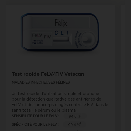
Test rapide FeLV/FIV Vetscan
T
MALADIES INFECTIEUSES FÉLINES
MA
Un test rapide d’utilisation simple et pratique
Un
pour la détection qualitative des antigènes de
la
FeLV et des anticorps dirigés contre le FIV dans le
de
sang total, le sérum ou le plasma.
to
1
SENSIBILITÉ POUR LE FeLV :
SE
94,6 %
1
SPÉCIFICITÉ POUR LE FeLV :
SP
99,4 %