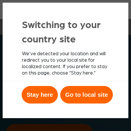
Contact
Switching to your
Les Analyseurs
Tests rapides
FeLV/FIV
country site
SOLUTIONS DIAGNOSTIQUES ZOETIS
We’ve detected your location and will
Witness
Rapid
Felv/FIV
redirect you to your local site for
Des tests rapides FeLV/FIV
localized content. If you prefer to stay
on this page, choose “Stay here.”
d’utilisation simple
®
®
Les tests rapides FeLV/FIV Vetscan
et Witness
Stay here
Go to local site
détectent les antigènes du virus leucémogène félin
(FeLV) et les anticorps dirigés contre le virus de
l’immunodéficience féline (FIV) en quelques minutes.