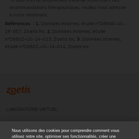
†
recommandations thérapeutiques, veuillez vous adresser
à votre vétérinaire.
Références :
1.
Données internes, étude n°D886R-US-
2.
19-057, Zoetis Inc.
Données internes, étude
3.
n°D880Z-US-14-013, Zoetis Inc.
Données internes,
étude n°D880Z-US-14-014, Zoetis Inc.
LABORATOIRE VIRTUEL
ANALYSEURS ET TESTS EN CLINIQUE
Nous utilisons des cookies pour comprendre comment vous
utilisez notre site, optimiser ses fonctionnalités, créer une
POURQUOI ZOETIS ?