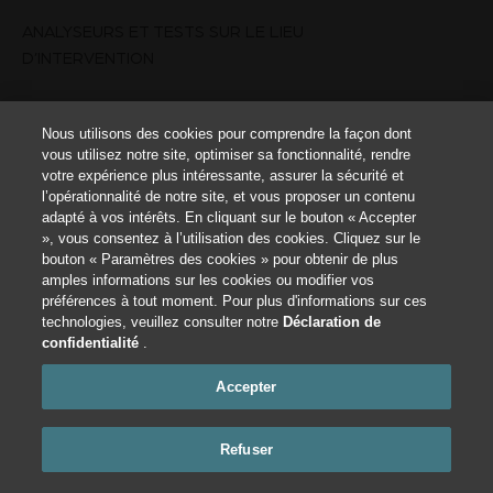
ANALYSEURS ET TESTS SUR LE LIEU
D’INTERVENTION
RESSOURCES
Nous utilisons des cookies pour comprendre la façon dont
vous utilisez notre site, optimiser sa fonctionnalité, rendre
POURQUOI ZOETIS ?
votre expérience plus intéressante, assurer la sécurité et
l’opérationnalité de notre site, et vous proposer un contenu
NOUS CONTACTER
adapté à vos intérêts. En cliquant sur le bouton « Accepter
», vous consentez à l’utilisation des cookies. Cliquez sur le
CONDITIONS D’UTILISATION
bouton « Paramètres des cookies » pour obtenir de plus
amples informations sur les cookies ou modifier vos
préférences à tout moment. Pour plus d'informations sur ces
Paramètres des cookies
technologies, veuillez consulter notre
Déclaration de
confidentialité
.
Ce site est destiné aux professionnels de la santé animale. Les informations sur
la santé animale qu’il contient sont exclusivement fournies à titre indicatif et ne
Accepter
sont pas destinées à se substituer à un entretien avec un vétérinaire. Toutes les
décisions relatives aux soins à apporter à un animal doivent être prises avec un
professionnel de la santé animale, en tenant compte des spécificités du patient.
Toutes les marques déposées sont la propriété de Zoetis Services LLC, de ses
Refuser
filiales ou de ses distributeurs, sauf indication contraire.
©
2024 Zoetis Services LLC. Tous droits réservés.