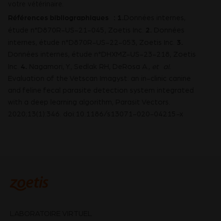
votre vétérinaire.
Références bibliographiques :
1.
Données internes,
2.
étude n°D870R-US-21-045, Zoetis Inc.
Données
3.
internes, étude n°D870R-US-22-053, Zoetis Inc.
Données internes, étude n°DHXMZ-US-23-218, Zoetis
4.
Inc.
Nagamori, Y., Sedlak RH, DeRosa A.,
et al.
Evaluation of the Vetscan Imagyst: an in-clinic canine
and feline fecal parasite detection system integrated
with a deep learning algorithm, Parasit Vectors.
2020;13(1):346. doi:10.1186/s13071-020-04215-x
LABORATOIRE VIRTUEL