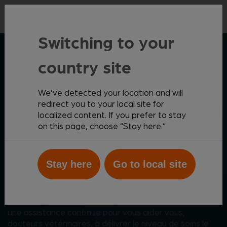
Contact
Switching to your
SOLUTIONS DIAGNOSTIQUES ZOETIS
country site
We’ve detected your location and will
redirect you to your local site for
Faire progresser la médecine
localized content. If you prefer to stay
vétérinaire grâce à des outils
on this page, choose “Stay here.”
diagnostiques puissants
Stay here
Go to local site
En s’appuyant sur plusieurs décennies de
connaissances en santé animale, Zoetis a créé une
gamme polyvalente et facile à utiliser d’analyseurs et
de tests, qui fournissent de précieuses informations et
une assistance continue pour vous aider vous,
docteurs vétérinaires, à délivrer le niveau de soins le