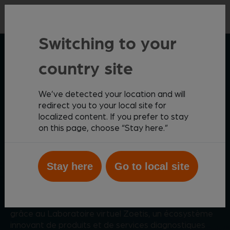
Contact
Switching to your
SOLUTIONS DIAGNOSTIQUES ZOETIS
country site
We’ve detected your location and will
redirect you to your local site for
localized content. If you prefer to stay
Faites entrer une médecine
on this page, choose “Stay here.”
de spécialistes
directement
dans votre clinique
Stay here
Go to local site
Recevez les réponses dont vous avez besoin pour
dynamiser le niveau de soins délivrés à vos patients
grâce au Laboratoire virtuel Zoetis, un écosystème
innovant de produits et de services diagnostiques