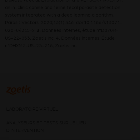
DeRosa A, et al. Evaluation of the VETSCAN IMAGYST:
an in-clinic canine and feline fecal parasite detection
system integrated with a deep learning algorithm.
Parasit Vectors. 2020;13(1):346. doi:10.1186/s13071-
3.
020-04215-x.
Données internes, étude n°D870R-
4.
US-22-053, Zoetis Inc.
Données internes. Étude
n°DHXMZ-US-23-218, Zoetis Inc.
LABORATOIRE VIRTUEL
ANALYSEURS ET TESTS SUR LE LIEU
D’INTERVENTION